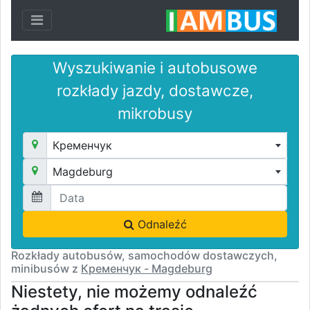
Toggle navigation
Wyszukiwanie i autobusowe
rozkłady jazdy, dostawcze,
mikrobusy
Кременчук
Magdeburg
Odnaleźć
Rozkłady autobusów, samochodów dostawczych,
minibusów z
Кременчук - Magdeburg
Niestety, nie możemy odnaleźć