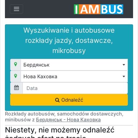
Toggle navigation
Wyszukiwanie i autobusowe
rozkłady jazdy, dostawcze,
mikrobusy
Бердянськ
Нова Каховка
Odnaleźć
Rozkłady autobusów, samochodów dostawczych,
minibusów z
Бердянськ - Нова Каховка
Niestety, nie możemy odnaleźć