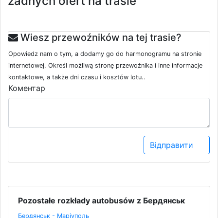
żadnych ofert na trasie
Wiesz przewoźników na tej trasie?
Opowiedz nam o tym, a dodamy go do harmonogramu na stronie
internetowej. Określ możliwą stronę przewoźnika i inne informacje
kontaktowe, a także dni czasu i kosztów lotu..
Коментар
Відправити
Pozostałe rozkłady autobusów z Бердянськ
Бердянськ - Маріуполь