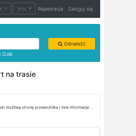
Rejestracja
Zaloguj się
UK
BYN
Odnaleźć
e
11 sie
 na trasie
l możliwą stronę przewoźnika i inne informacje