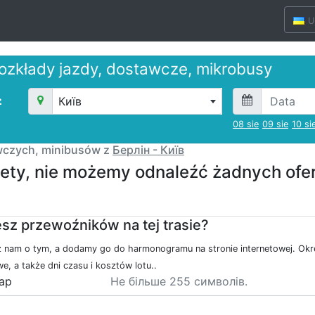
ozkłady jazdy, dostawcze, mikrobusy
Київ
08 sie
09 sie
10 si
czych, minibusów z
Берлін - Київ
ety, nie możemy odnaleźć żadnych ofert
sz przewoźników na tej trasie?
nam o tym, a dodamy go do harmonogramu na stronie internetowej. Okreś
e, a także dni czasu i kosztów lotu..
ар
Не більше 255 символів.