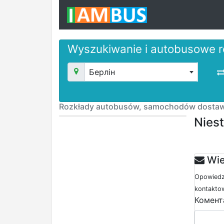
Wyszukiwanie i autobusowe r
Берлін
Rozkłady autobusów, samochodów dostaw
Niest
Wie
Opowiedz 
kontaktow
Комент