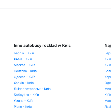
н
Inne autobusy rozkład w Київ
Naj
Берлін - Київ
Берл
Львів - Київ
Київ
Масква - Київ
Київ
Полтава - Київ
Бел
Одесса - Київ
Хар
Харків - Київ
Оде
Дніпропетровськ - Київ
Мик
Бобруйск - Київ
Київ
Умань - Київ
Мас
Рівне - Київ
Льві