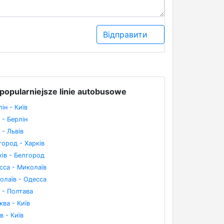
Відправити
popularniejsze linie autobusowe
ін - Київ
 - Берлін
 - Львів
город - Харків
ків - Белгород
сса - Миколаїв
олаїв - Одесса
 - Полтава
ква - Київ
в - Київ